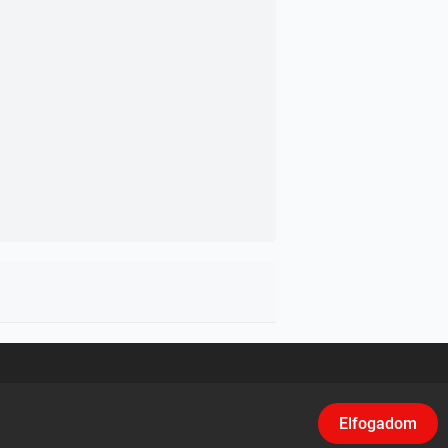
asználási feltételek
/
Adatvédelem
/
Klikk
Elfogadom