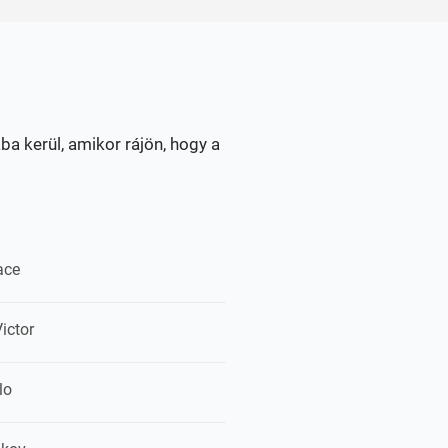
ba kerül, amikor rájön, hogy a
ace
ictor
lo