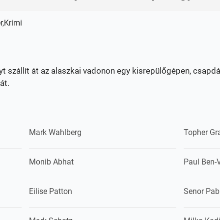
r,Krimi
yt szállít át az alaszkai vadonon egy kisrepülőgépen, csapdá
át.
Mark Wahlberg
Topher Gr
Monib Abhat
Paul Ben-V
Eilise Patton
Senor Pab