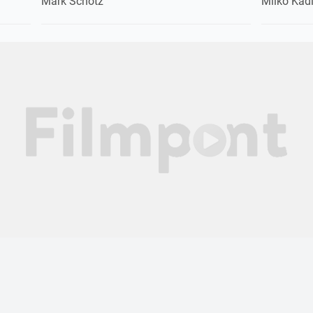
Mark Schotz
Milko Kad