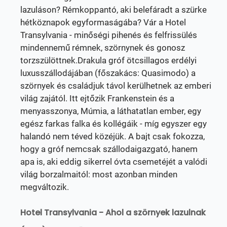
lazuláson? Rémkoppantó, aki belefáradt a szürke
hétköznapok egyformaságába? Vár a Hotel
Transylvania - minőségi pihenés és felfrissülés
mindennemű rémnek, szörnynek és gonosz
torzszülöttnek.Drakula gróf ötcsillagos erdélyi
luxusszállodájában (főszakács: Quasimodo) a
szörnyek és családjuk távol kerülhetnek az emberi
világ zajától. Itt ejtőzik Frankenstein és a
menyasszonya, Múmia, a láthatatlan ember, egy
egész farkas falka és kollégáik - míg egyszer egy
halandó nem téved közéjük. A bajt csak fokozza,
hogy a gróf nemcsak szállodaigazgató, hanem
apa is, aki eddig sikerrel óvta csemetéjét a valódi
világ borzalmaitól: most azonban minden
megváltozik.
Hotel Transylvania - Ahol a szörnyek lazulnak