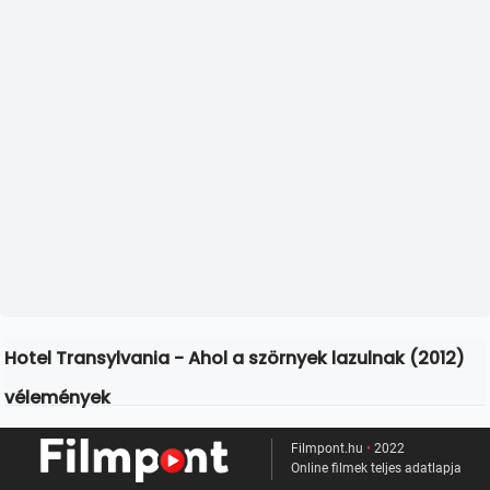
Hotel Transylvania - Ahol a szörnyek lazulnak (2012)
vélemények
Filmpont.hu
•
2022
Online filmek teljes adatlapja