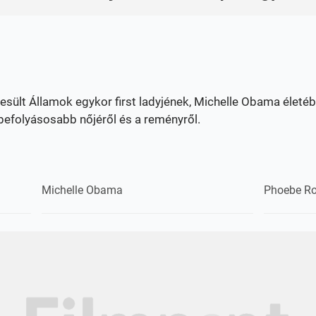
yesült Államok egykor first ladyjének, Michelle Obama éle
befolyásosabb nőjéről és a reményről.
Michelle Obama
Phoebe R