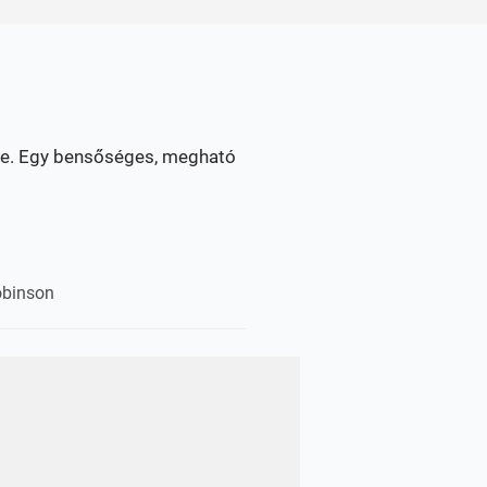
tébe. Egy bensőséges, megható
obinson