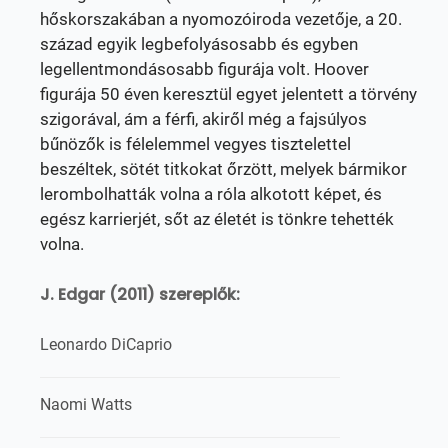
hőskorszakában a nyomozóiroda vezetője, a 20.
század egyik legbefolyásosabb és egyben
legellentmondásosabb figurája volt. Hoover
figurája 50 éven keresztül egyet jelentett a törvény
szigorával, ám a férfi, akiről még a fajsúlyos
bűnözők is félelemmel vegyes tisztelettel
beszéltek, sötét titkokat őrzött, melyek bármikor
lerombolhatták volna a róla alkotott képet, és
egész karrierjét, sőt az életét is tönkre tehették
volna.
J. Edgar (2011) szereplők:
Leonardo DiCaprio
Naomi Watts