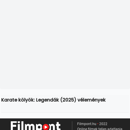
Karate kölyök: Legendák (2025) vélemények
Filmpont.hu
•
2022
Online filmek teljes adatlapja