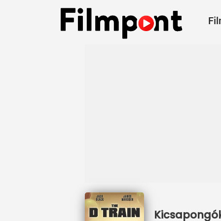
Fi
Kicsapongók 