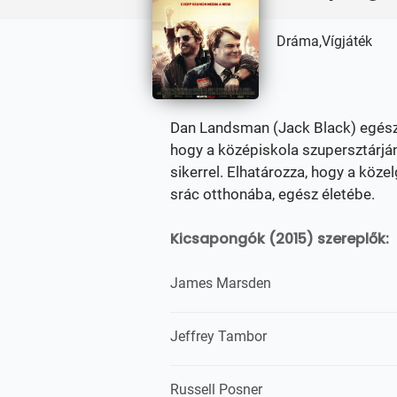
Dráma,Vígjáték
Dan Landsman (Jack Black) egész 
hogy a középiskola szupersztárjá
sikerrel. Elhatározza, hogy a köze
srác otthonába, egész életébe.
Kicsapongók (2015) szereplők:
James Marsden
Jeffrey Tambor
Russell Posner