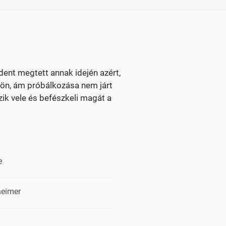
ent megtett annak idején azért,
zön, ám próbálkozása nem járt
zik vele és befészkeli magát a
e
heimer