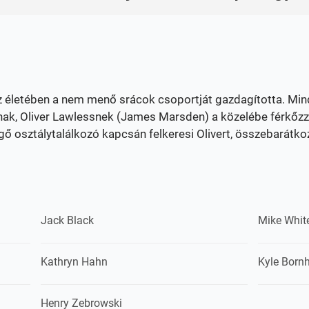
életében a nem menő srácok csoportját gazdagította. Mind
nak, Oliver Lawlessnek (James Marsden) a közelébe férkőz
lgő osztálytalálkozó kapcsán felkeresi Olivert, összebarátko
Jack Black
Mike Whit
Kathryn Hahn
Kyle Born
Henry Zebrowski