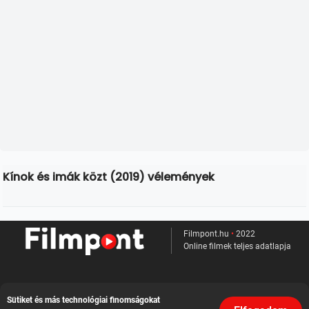
Kínok és imák közt (2019) vélemények
Filmpont.hu
•
2022
Online filmek teljes adatlapja
Kapcsolat
Sütiket és más technológiai finomságokat