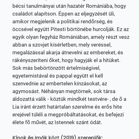
bécsi tanulmányai után hazatér Romániába, hogy
családot alapítson. Éppen az eljegyzését üli,
amikor megjelenik a politikai rendőrség, és
öccsével együtt Pitesti börtönébe hurcolják. Ez az
egyik olyan fegyház Romániában, amely részt vesz
abban a szovjet kísérletben, mely veréssel,
megalázással akarja átnevelni az embereket, és
rákényszeríteni őket, hogy hagyják el a hitüket.
Sok más bebörtönzött értelmiségivel,
egyetemistával és pappal együtt el kell
szenvednie az embertelen kínzásokat, az
agymosást. Néhányan megtörnek, sok társa
áldozattá válik - köztük mindkét testvére- , de ő a
Lia iránt érzett határtalan szerelme és erős hite
erejével túléli a megpróbáltatásokat, és befejezi
élete fő művét, az Istennek szánt ódát.
Kínok és imák közt (2019) szereplők: