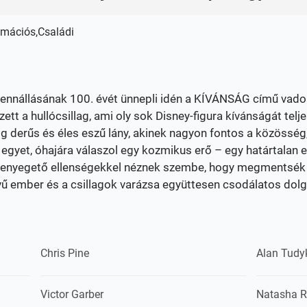
imációs,Családi
fennállásának 100. évét ünnepli idén a KÍVÁNSÁG című vado
zett a hullócsillag, ami oly sok Disney-figura kívánságát telj
ig derűs és éles eszű lány, akinek nagyon fontos a közösség
 egyet, óhajára válaszol egy kozmikus erő – egy határtalan en
fenyegető ellenségekkel néznek szembe, hogy megmentsék 
ívű ember és a csillagok varázsa együttesen csodálatos dol
Chris Pine
Alan Tudy
Victor Garber
Natasha R