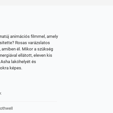
natúj animációs filmmel, amely
esítette? Rosas varázslatos
, amiben él. Mikor a szükség
ergiával ellátott, eleven kis
Asha lakóhelyét és
gokra képes.
k
othwell