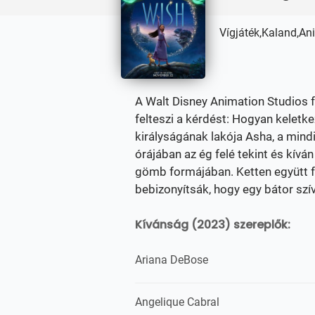
Vígjáték,Kaland,An
A Walt Disney Animation Studios 
felteszi a kérdést: Hogyan keletke
királyságának lakója Asha, a mind
órájában az ég felé tekint és kíván
gömb formájában. Ketten együtt 
bebizonyítsák, hogy egy bátor sz
Kívánság (2023) szereplők:
Ariana DeBose
Angelique Cabral