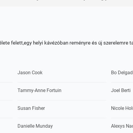
élete felett,egy helyi kávézóban reményre és új szerelemre ta
Jason Cook
Bo Delgad
Tammy-Anne Fortuin
Joel Berti
Susan Fisher
Nicole Ho
Danielle Munday
Alexys Na