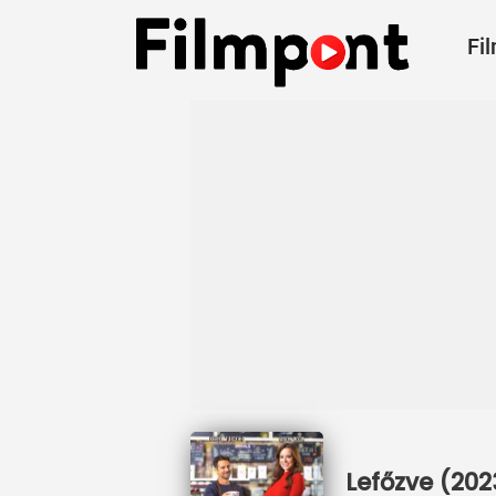
Fi
Lefőzve (202