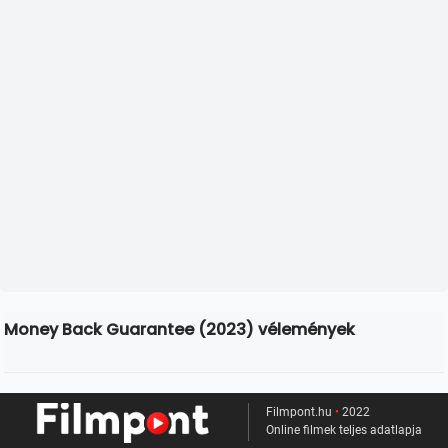
Money Back Guarantee (2023) vélemények
Filmpont.hu
•
2022
Online filmek teljes adatlapja