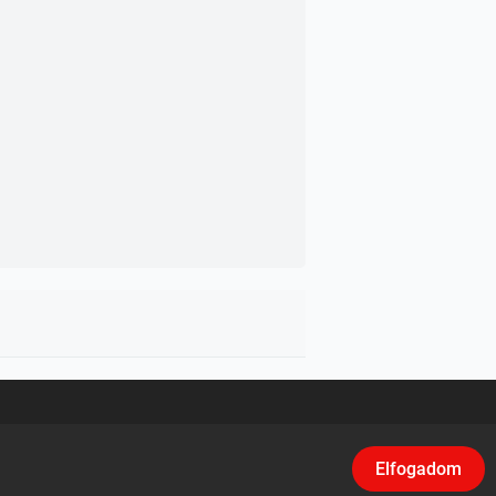
asználási feltételek
/
Adatvédelem
/
Klikk
Elfogadom