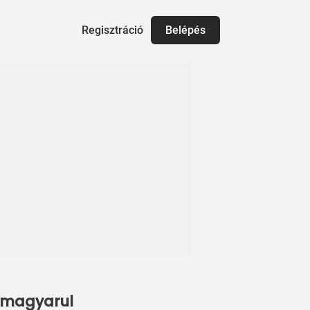
Regisztráció
Belépés
p magyarul