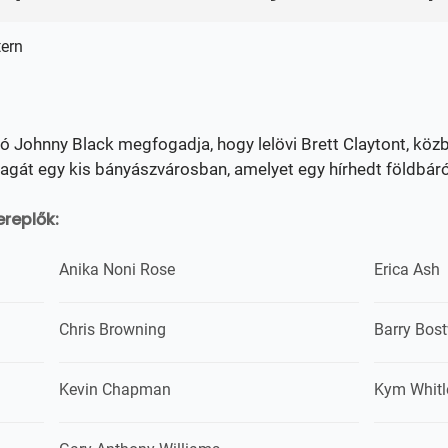
tern
ó Johnny Black megfogadja, hogy lelövi Brett Claytont, közb
gát egy kis bányászvárosban, amelyet egy hírhedt földbáró 
replők:
Anika Noni Rose
Erica Ash
Chris Browning
Barry Bos
Kevin Chapman
Kym Whitl