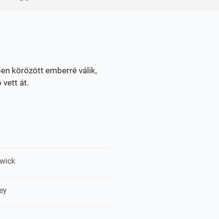
en körözött emberré válik,
vett át.
twick
ey