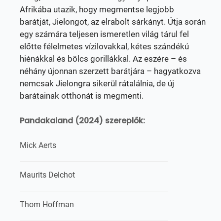
Afrikába utazik, hogy megmentse legjobb
barátját, Jielongot, az elrabolt sárkányt. Útja során
egy számára teljesen ismeretlen világ tárul fel
előtte félelmetes vízilovakkal, kétes szándékú
hiénákkal és bölcs gorillákkal. Az eszére – és
néhány újonnan szerzett barátjára – hagyatkozva
nemcsak Jielongra sikerül rátalálnia, de új
barátainak otthonát is megmenti.
Pandakaland (2024) szereplők:
Mick Aerts
Maurits Delchot
Thom Hoffman