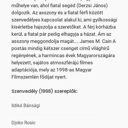
műhelye van, ahol fiatal segéd (Derzsi János)
dolgozik. Az asszony és a fiatal férfi között
szenvedélyes kapcsolat alakul ki, ami gyilkossági
kísérletbe hajszolja a szeretőket. A férj kórházba
kerül, a fiatal pár pedig elhagyja a házat. Ám az
asszony meggondolja magát.... James M. Cain A
postás mindig kétszer csenget című világhírű
regényének, a harmincas évek Magyarországára
helyezett, sajátos atmoszférájú filmes
adaptációja, mely az 1998-as Magyar
Filmszemlén fődíjat nyert.
Szenvedély (1998) szereplők:
Ildikó Bánsági
Djoko Rosic