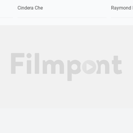
Cindera Che
Raymond