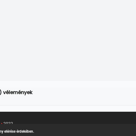
0) vélemények
u
•
2022
Kapcsolat
/
Felh
k teljes adatlapja
ny elérése érdekében.