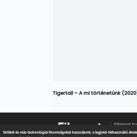
Tigertail – A mi történetünk (202
Filmpont.h
Online filme
Sütiket és más technológiai finomságokat használunk, a legjobb felhasználói élmé