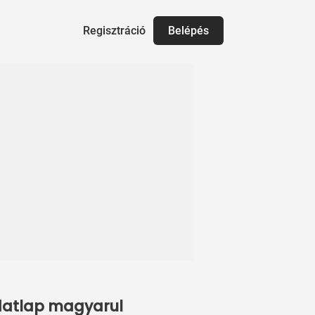
Regisztráció
Belépés
 adatlap magyarul