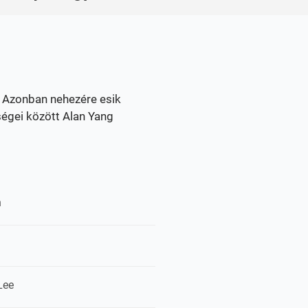
. Azonban nehezére esik
ségei között Alan Yang
n
Lee