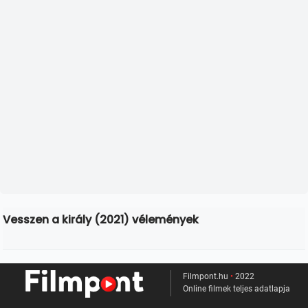
Vesszen a király (2021) vélemények
Filmpont.hu
•
2022
Online filmek teljes adatlapja