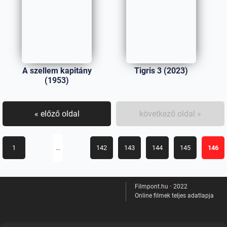
A szellem kapitány
Tigris 3 (2023)
(1953)
« előző oldal
következő oldal »
1
...
142
143
144
145
146
Filmpont.hu
•
2022
Online filmek teljes adatlapja