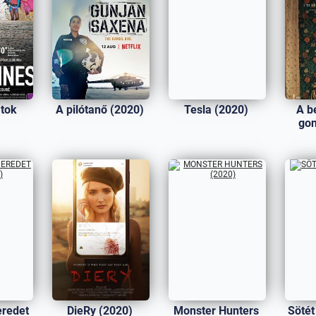
tok
A pilótanő (2020)
Tesla (2020)
A b
)
go
eredet
DieRy (2020)
Monster Hunters
Sötét