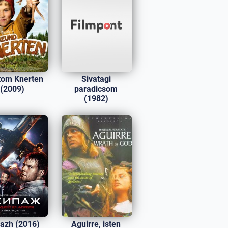
tom Knerten
Sivatagi
(2009)
paradicsom
(1982)
pazh (2016)
Aguirre, isten