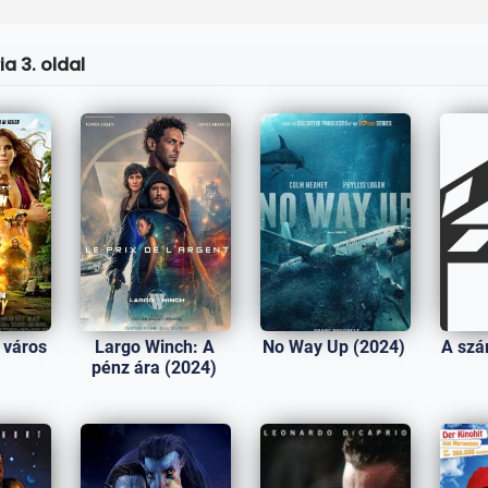
a 3. oldal
 város
Largo Winch: A
No Way Up (2024)
A szá
)
pénz ára (2024)