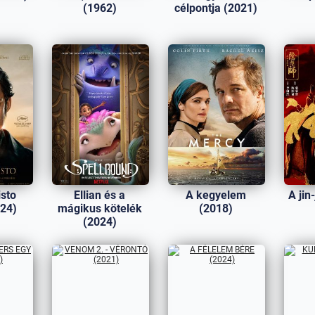
(1962)
célpontja (2021)
sto
Ellian és a
A kegyelem
A jin
024)
mágikus kötelék
(2018)
(2024)