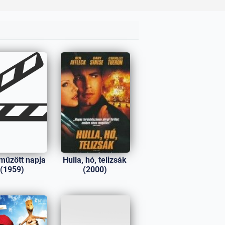
műzött napja
Hulla, hó, telizsák
(1959)
(2000)