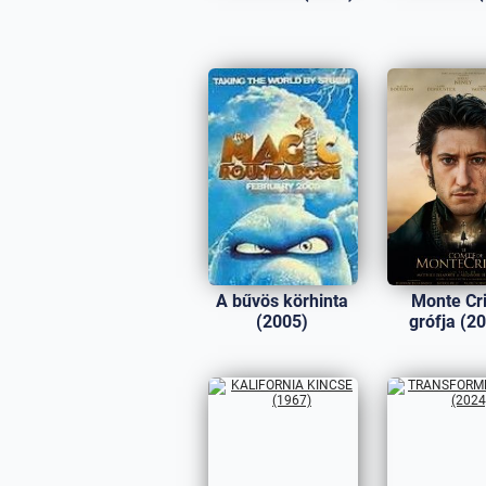
A bűvös körhinta
Monte Cri
(2005)
grófja (2