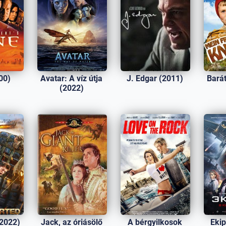
00)
Avatar: A víz útja
J. Edgar (2011)
Bará
(2022)
(2022)
Jack, az óriásölő
A bérgyilkosok
Eki